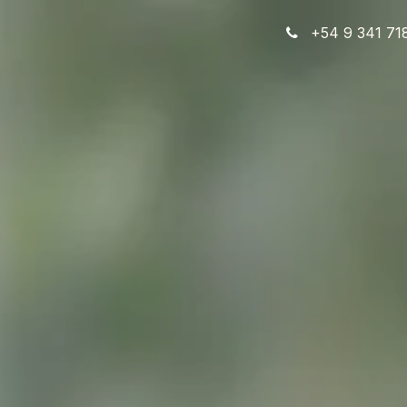
ios
Servicios
Planes
Contacto
+54
9 341 71