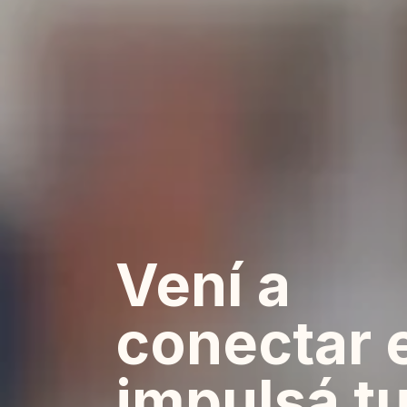
Vení a
conectar 
impulsá t