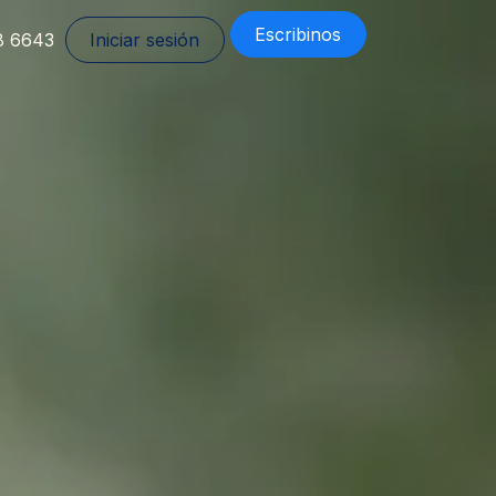
Escribinos
8 6643
Iniciar sesión