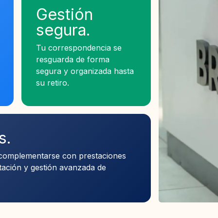
Gestión
segura.
Tu correspondencia se
resguarda de forma
segura y organizada hasta
su retiro.
s.
 complementarse con prestaciones
ación y gestión avanzada de