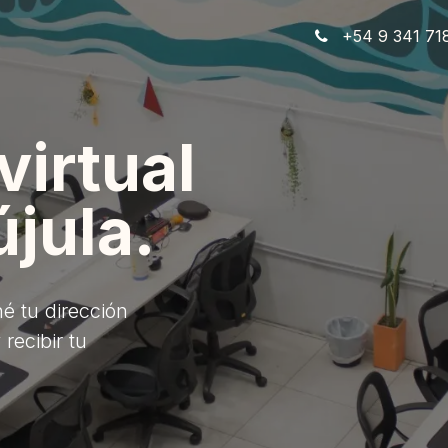
os
Servicios
Planes
Contacto
+54
9 341 71
virtual
újula.
é tu dirección
recibir tu