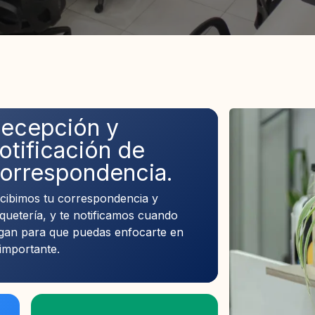
ecepción y
ecepción y
otificación de
otificación de
orrespondencia.
orrespondencia.
cibimos tu correspondencia y
cibimos tu correspondencia y
quetería, y te notificamos cuando
quetería, y te notificamos cuando
egan para que puedas enfocarte en
egan para que puedas enfocarte en
 importante.
 importante.