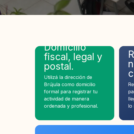
Domicilio
R
R
fiscal, legal y
n
n
postal.
c
c
Utilizá la dirección de
Brújula como domicilio
Re
Re
formal para registrar tu
pa
pa
actividad de manera
ll
ll
ordenada y profesional.
lo
lo