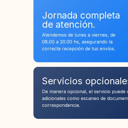
Jornada completa
de atención.
Atendemos de lunes a viernes, de
08.00 a 20.00 hs, asegurando la
correcta recepción de tus envíos.
Servicios opcionale
De manera opcional, el servicio puede
adicionales como escaneo de document
correspondencia.